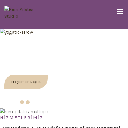
Yoğun tempoda kendini unuttun mu?
Bedenini Güçlendir & Zihnini
Dengele
REM Pilates ile bedenine yeniden bağlan — esnekliğini,
enerjini ve gücünü geri kazan.
Programları Keşfet
HİZMETLERİMİZ