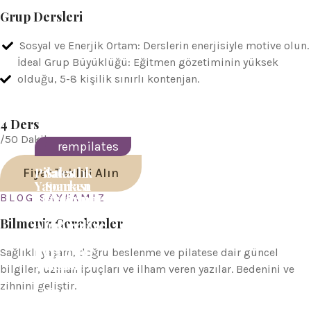
Grup Dersleri
Sosyal ve Enerjik Ortam: Derslerin enerjisiyle motive olun.
İdeal Grup Büyüklüğü: Eğitmen gözetiminin yüksek
olduğu, 5-8 kişilik sınırlı kontenjan.
4 Ders
/50 Dakika
rempilates
rempilates
Pilates
Sakatlık
Fiyat Teklifi Alın
Yaparken
Sonrası
BLOG SAYFAMIZ
Maksimum
Reformer
Verim
Pilates:
Bilmeniz Gerekenler
Almanız
Güvenli ve
İçin 5 Altın
Etkili
Püf
İyileşme
Sağlıklı yaşam, doğru beslenme ve pilatese dair güncel
Noktası
Rehberi
bilgiler, uzman ipuçları ve ilham veren yazılar. Bedenini ve
zihnini geliştir.