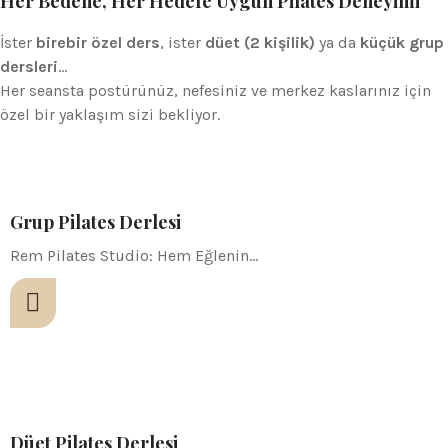
Her Bedene, Her Hedefe Uygun Pilates Deneyimi
İster
birebir özel ders
, ister
düet (2 kişilik)
ya da
küçük grup
dersleri
…
Her seansta postürünüz, nefesiniz ve merkez kaslarınız için
özel bir yaklaşım sizi bekliyor.
Grup Pilates Derlesi
Rem Pilates Studio: Hem Eğlenin…
Düet Pilates Derlesi