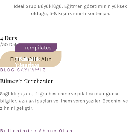
İdeal Grup Büyüklüğü: Eğitmen gözetiminin yüksek
olduğu, 5-8 kişilik sınırlı kontenjan.
4 Ders
/50 Dakika
rempilates
rempilates
Pilates
Sakatlık
Fiyat Teklifi Alın
Yaparken
Sonrası
BLOG SAYFAMIZ
Maksimum
Reformer
Verim
Pilates:
Bilmeniz Gerekenler
Almanız
Güvenli ve
İçin 5 Altın
Etkili
Püf
İyileşme
Sağlıklı yaşam, doğru beslenme ve pilatese dair güncel
Noktası
Rehberi
bilgiler, uzman ipuçları ve ilham veren yazılar. Bedenini ve
zihnini geliştir.
Bültenimize Abone Olun