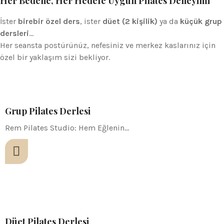
Her Bedene, Her Hedefe Uygun Pilates Deneyimi
İster
birebir özel ders
, ister
düet (2 kişilik)
ya da
küçük grup
dersleri
…
Her seansta postürünüz, nefesiniz ve merkez kaslarınız için
özel bir yaklaşım sizi bekliyor.
Grup Pilates Derlesi
Rem Pilates Studio: Hem Eğlenin…
Düet Pilates Derlesi