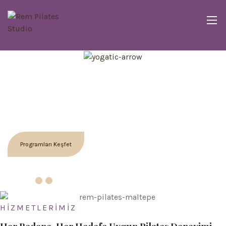
Yoğun tempoda kendini unuttun mu?
Bedenini Güçlendir & Zihnini
Dengele
REM Pilates ile bedenine yeniden bağlan — esnekliğini,
enerjini ve gücünü geri kazan.
Programları Keşfet
HİZMETLERİMİZ